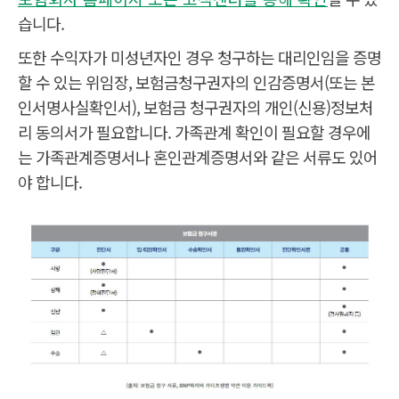
급
습니다.
심
사
손
또한 수익자가 미성년자인 경우 청구하는 대리인임을 증명
해
사
할 수 있는 위임장, 보험금청구권자의 인감증명서(또는 본
정
/
인서명사실확인서), 보험금 청구권자의 개인(신용)정보처
사
고
리 동의서가 필요합니다. 가족관계 확인이 필요할 경우에
조
는 가족관계증명서나 혼인관계증명서와 같은 서류도 있어
사
(
야 합니다.
필
요
시
)
(
보
출
험
처
금
:
청
보
구
험
진
금
행
청
결
구
과
서
안
류
내
,
보
B
험
입