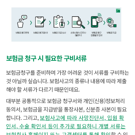
보
험
보험금 청구 시 필요한 구비서류
금
청
구
문
보험금청구를 준비하며 가장 어려운 것이 서류를 구비하는
의
보
것 아닐까 싶습니다. 보험사고의 종류나 내용에 따라 제출
험
금
해야 할 서류가 다르기 때문인데요.
청
구
대부분 공통적으로 보험금 청구서와 개인(신용)정보처리
(
접
동의서, 보험금을 지급받을 통장사본, 신분증 사본이 필요
수
)
합니다. 그리고,
보험사고에 따라 사망진단서, 입원 확
보
험
인서, 수술 확인서 등이 추가로 필요하니 개별 서류는
금
지
보험회사 홈페이지 또는 고객센터를 통해 확인
할 수 있