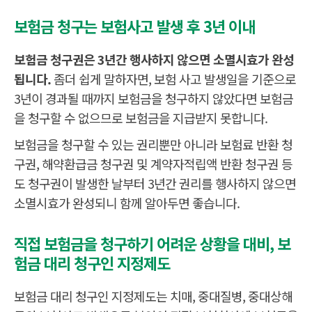
N
진
금
·
수
통
P
단
지
보험금 청구는 보험사고 발생 후 3년 이내
진
퇴
술
원
파
구
확
공
급
단
원
확
확
리
분
인
통
서
확
인
인
바
서
인
서
서
카
보험금 청구권은 3년간 행사하지 않으면 소멸시효가 완성
류
서
디
●
프
됩니다.
좀더 쉽게 말하자면, 보험 사고 발생일을 기준으로
(
생
사
3년이 경과될 때까지 보험금을 청구하지 않았다면 보험금
명
사
망
약
●
을 청구할 수 없으므로 보험금을 지급받지 못합니다.
망
진
관
단
이
서
용
보험금을 청구할 수 있는 권리뿐만 아니라 보험료 반환 청
)
가
●
이
구권, 해약환급금 청구권 및 계약자적립액 반환 청구권 등
(
드
장
북
도 청구권이 발생한 날부터 3년간 권리를 행사하지 않으면
장
해
)
●
해
진
소멸시효가 완성되니 함께 알아두면 좋습니다.
단
서
)
직접 보험금을 청구하기 어려운 상황을 대비, 보
●
(
험금 대리 청구인 지정제도
검
사
진
●
결
단
보험금 대리 청구인 지정제도는 치매, 중대질병, 중대상해
과
지