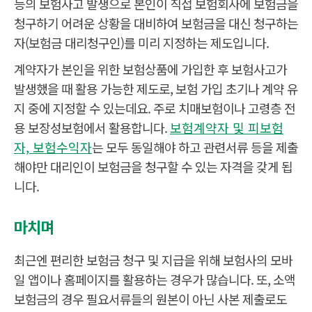
등의 보험사고 발생으로 본인이 직접 보험회사에 보험금을
등
)
청구하기 어려운 상황을 대비하여 보험금을 대신 청구하는
입
△
●
●
원
자(보험금 대리청구인)를 미리 지정하는 제도입니다.
사
△
●
●
망
계약자가 본인을 위한 보험상품에 가입한 후 보험사고가
발생했을 때 활용 가능한 제도로, 보험 가입 초기나 계약 유
지 중에 지정할 수 있는데요. 주로 치매보험이나 고령층 전
용 보장성보험에서 활용합니다.
보험계약자 및 피보험
자, 보험수익자
는 모두 동일해야 하고 관련서류 등을 제출
해야만 대리인이 보험금을 청구할 수 있는 자격을 갖게 됩
니다.
마치며
최근엔 편리한 보험금 청구 및 지급을 위해 보험사의 모바
일 앱이나 홈페이지를 활용하는 경우가 많습니다. 또, 소액
보험금의 경우 필요서류들의 원본이 아닌 사본 제출로도