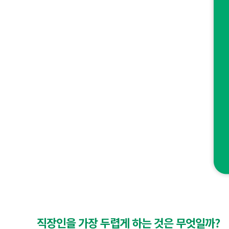
.
5
%
"
대
출
없
는
직
장
인
찾
기
쉽
지
않
고
,
겹
쳐
서
쓰
는
경
우
가
도
장
많
두
아
려
직장인을 가장 두렵게 하는 것은 무엇일까?
요
운
!