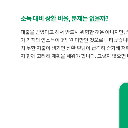
6
.
5
%
소득 대비 상환 비율, 문제는 없을까?
,
전
세
대출을 받았다고 해서 반드시 위험한 것은 아니지만, 상환
자
금
가 가정의 연소득이 1억 원 미만인 것으로 나타났습니
대
출
치 못한 지출이 생기면 상환 부담이 급격히 증가해 저
2
1
지 함께 고려해 계획을 세워야 합니다. 그렇지 않으면 
.
6
%
.
.
.
2
개
이
상
동
시
보
유
자
3
0