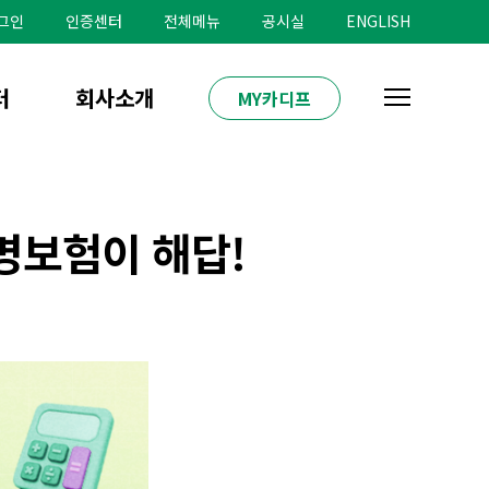
그인
인증센터
전체메뉴
공시실
ENGLISH
터
회사소개
MY카디프
명보험이 해답!