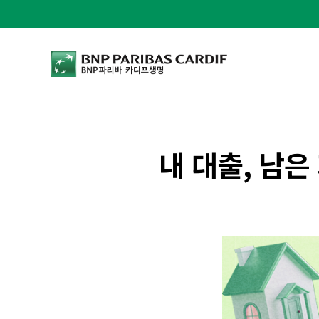
bnpparibas로고
내 대출, 남