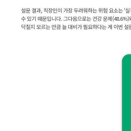
건
"
'
설문 결과, 직장인이 가장 두려워하는 위험 요소는 ‘실
실
직
수 있기 때문입니다. 그다음으로는 건강 문제(48.6%)
'
닥칠지 모르는 만큼 늘 대비가 필요하다는 게 이번 
(
6
7
.
3
%
)
건
강
문
제
(
4
8
.
6
%
)
와
예
상
치
못