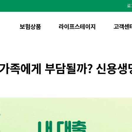
본
문
로
으
로
바
로
가
기
보험상품
라이프스테이지
고객센
은 가족에게 부담될까? 신용생