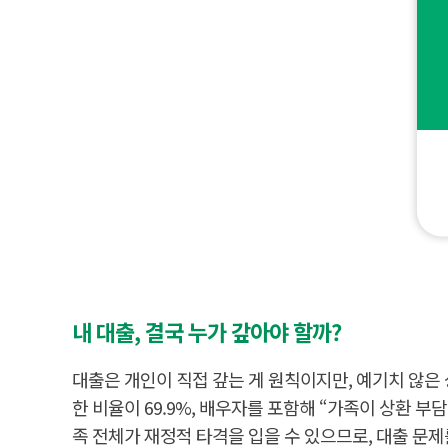
한
비
용
(
3
6
.
5
%
)
도
뒤
따
르
는
리
스
크
결
"
국
직
가
장
족
잃
내 대출, 결국 누가 갚아야 할까?
으
에
면
게
바
빚
대출은 개인이 직접 갚는 게 원칙이지만, 예기치 않은
로
대
연
물
한 비율이 69.9%, 배우자를 포함해 “가족이 상환 부
체
림
될
족 전체가 재정적 타격을 입을 수 있으므로, 대출 문제
응
까