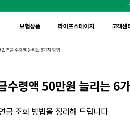
본
문
로
으
로
바
로
가
기
보험상품
라이프스테이지
고객센
국민연금 수령액 늘리는 6가지 방법
금수령액 50만원 늘리는 6가
 연금 조회 방법을 정리해 드립니다