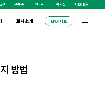
그인
인증센터
전체메뉴
공시실
ENGLISH
터
회사소개
MY카디프
지 방법