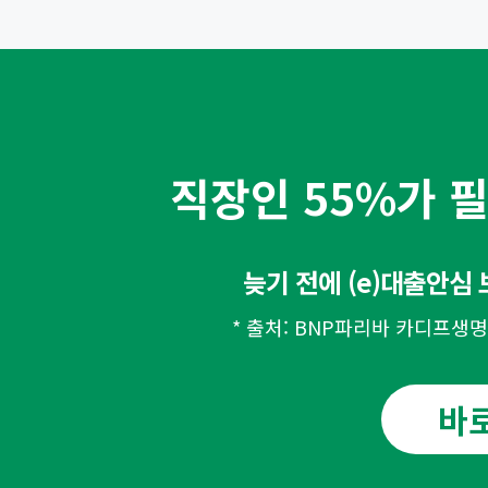
직장인 55%가 
늦기 전에 (e)대출안심
* 출처: BNP파리바 카디프생
바