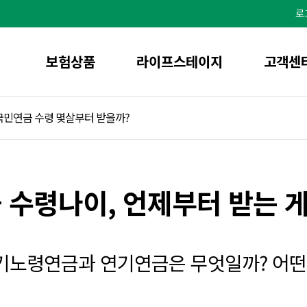
본
문
로
으
로
바
로
가
기
보험상품
라이프스테이지
고객센
국민연금 수령 몇살부터 받을까?
 수령나이, 언제부터 받는 게
기노령연금과 연기연금은 무엇일까? 어떤