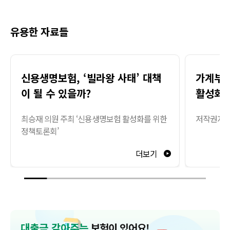
유용한 자료들
신용생명보험, ‘빌라왕 사태’ 대책
가계부채
이 될 수 있을까?
활성화대
최승재 의원 주최 ‘신용생명보험 활성화를 위한
저작권자 
정책토론회’
더보기
대출금 갚아주는
보험이 있어요!