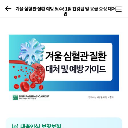
겨울 심혈관 질환 예방 필수! 1월 건강팁 및 응급 증상 대처
메뉴
법
열기/
닫기
(e) 대출안심 보장보험,