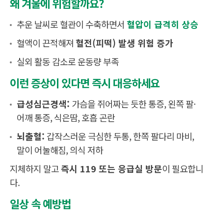
왜 겨울에 위험할까요?
추운 날씨로 혈관이 수축하면서
혈압이 급격히 상승
혈액이 끈적해져
혈전(피떡) 발생 위험 증가
실외 활동 감소로 운동량 부족
이런 증상이 있다면 즉시 대응하세요
급성심근경색:
가슴을 쥐어짜는 듯한 통증, 왼쪽 팔·
어깨 통증, 식은땀, 호흡 곤란
뇌출혈:
갑작스러운 극심한 두통, 한쪽 팔다리 마비,
말이 어눌해짐, 의식 저하
지체하지 말고
즉시 119 또는 응급실 방문
이 필요합니
다.
일상 속 예방법