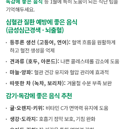
독감에 좋은 음식
등 1월에 특히 도움이 되는 식단 팁을
기억해두세요.
심혈관 질환 예방에 좋은 음식
(급성심근경색 · 뇌출혈)
등푸른 생선 (고등어, 연어):
혈액 흐름을 원활하게
하고 혈전 생성을 억제
견과류 (호두, 아몬드):
나쁜 콜레스테롤 감소에 도움
마늘·양파:
혈관 건강 유지와 혈압 관리에 효과적
따뜻한 차 (녹차, 보리차):
겨울철 수분 부족 보완
감기·독감에 좋은 음식 추천
귤·오렌지·키위:
비타민 C가 면역력 유지에 도움
생강·도라지:
호흡기 점막 보호, 기침 완화