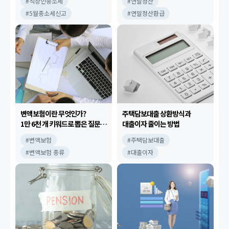
#직장인종소세
#연말정산
#5월종소세신고
#연말정산환급
변액보험이란 무엇인가?
주택담보대출 상환방식과
1만 6천 개 키워드로 뽑은 질문
대출이자 줄이는 방법
TOP5!
#변액보험
#주택담보대출
#변액보험 종류
#대출이자