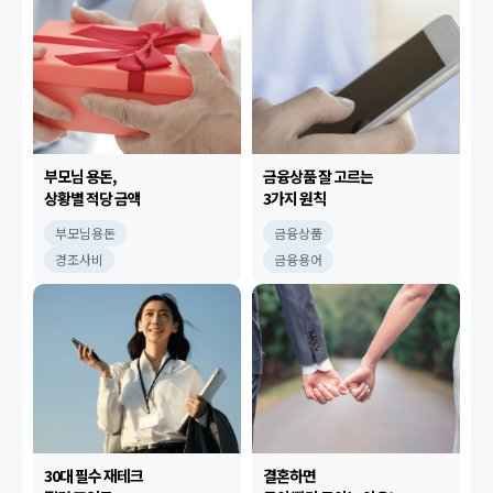
부모님 용돈,
금융상품 잘 고르는
상황별 적당 금액
3가지 원칙
부모님용돈
금융상품
경조사비
금융용어
30대 필수 재테크
결혼하면