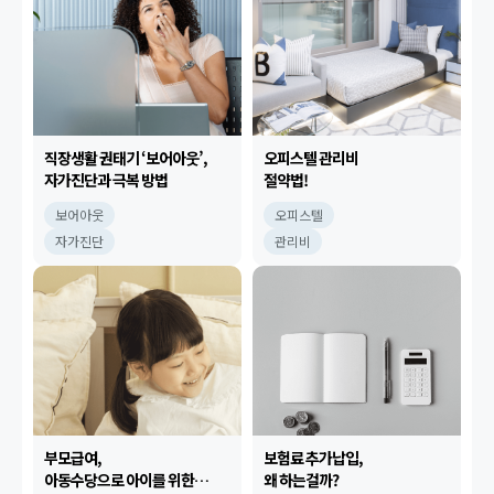
직장생활 권태기 ‘보어아웃’,
오피스텔 관리비
자가진단과 극복 방법
절약법!
보어아웃
오피스텔
자가진단
관리비
부모급여,
보험료 추가납입,
아동수당으로 아이를 위한
왜 하는걸까?