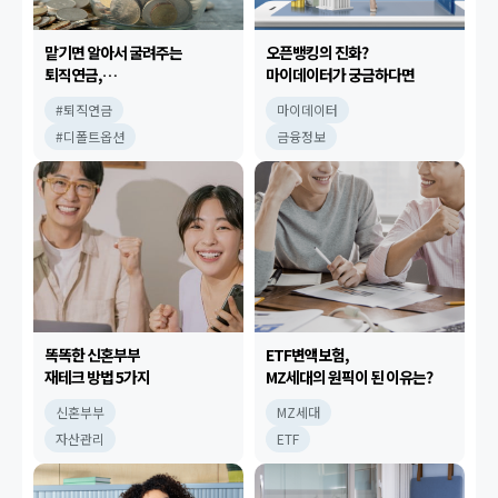
맡기면 알아서 굴려주는
오픈뱅킹의 진화?
퇴직연금,
마이데이터가 궁금하다면
디폴트옵션!
#퇴직연금
마이데이터
#디폴트옵션
금융정보
똑똑한 신혼부부
ETF변액보험,
재테크 방법 5가지
MZ세대의 원픽이 된 이유는?
신혼부부
MZ세대
자산관리
ETF