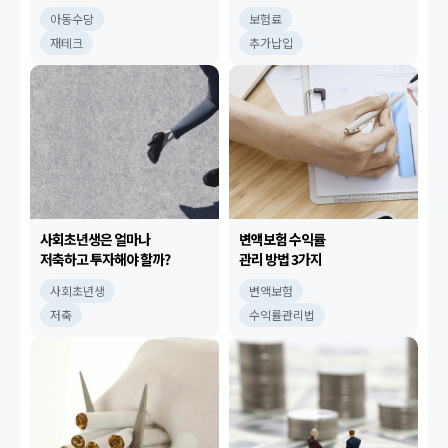
재테크 시작!
아동수당
보험료
재테크
추가납입
사회초년생은 얼마나
변액보험 수익률
저축하고 투자해야 할까?
관리 방법 3가지
사회초년생
변액보험
저축
수익률관리법