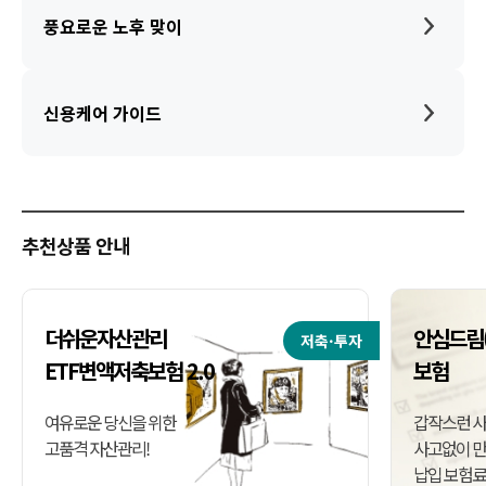
풍요로운 노후 맞이
신용케어 가이드
추천상품 안내
더쉬운자산관리
안심드림(
저축·투자
ETF변액저축보험 2.0
보험
여유로운 당신을 위한
갑작스런 
고품격 자산관리!
사고없이 
납입 보험료 