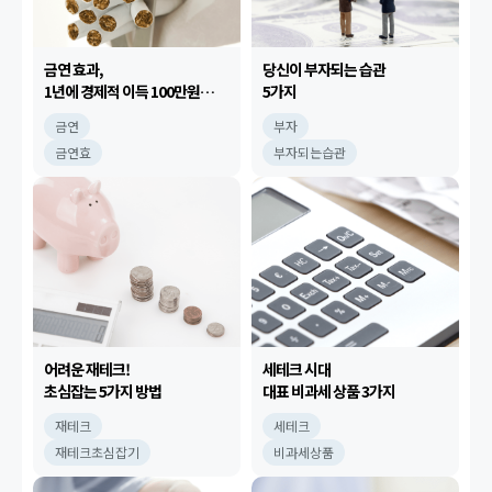
금연 효과,
당신이 부자되는 습관
1년에 경제적 이득 100만원
5가지
이상?
금연
부자
금연효
부자되는습관
어려운 재테크!
세테크 시대
초심잡는 5가지 방법
대표 비과세 상품 3가지
재테크
세테크
재테크초심잡기
비과세상품