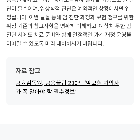
과
단이 필수이며, 임상학적 진단은 예외적인 상황에서만 인
정
타
정됩니다. 이번 글을 통해 암 진단 과정과 보험 청구를 위한
임
라
확정 기준과 참고사항을 명확히 이해하고, 예상치 못한 암
인
진단 시에도 치료 준비와 함께 안정적인 가계 재정 운영을
임
상
이어갈 수 있도록 미리 대비하시기 바랍니다.
의
진
찰
→
병
리
자료 참고
조
직
검
금융감독원, 금융꿀팁 200선 ‘암보험 가입자
사
가 꼭 알아야 할 필수정보’
→
진
단
서
발
급
→
암
진
단
확