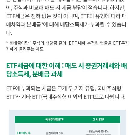
수
어, 주식과 비교해 매도 시 세금 부담이 적습니다. 하지만,
국
내
ETF세금은 전혀 없는 것이 아니며, ETF의 유형에 따라 매
주
식
매차익과 분배금*에 대해 배당소득세가 부과될 수 있습니
형
:
다.
없
음
증
* 분배금이란 : 주식의 배당금 같이, ETF 내에 누적된 현금을 ETF투자
기
권
자에게 돌려주는 제도
매
타
거
매
E
래
시
T
세
세
F
0.
ETF세금에 대한 이해 : 매도 시 증권거래세와 배
금
:
1
당소득세, 분배금 과세
배
8
당
%
소
득
ETF에 부과되는 세금은 크게 두 가지 유형, 국내주식형
세
1
ETF와 기타 ETF(국내주식형 이외의 ETF)으로 나뉩니다.
5.
4
%
시
장
투
시
,
자
장
개
위
위
별
험
험
위