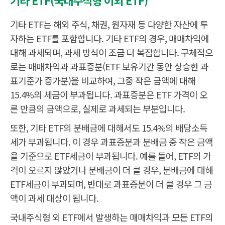
기타 ETF(국내주식형 이외 ETF)
세
매
0
차
%
익
기타 ETF는 해외 주식, 채권, 원자재 등 다양한 자산에 투
(
과
E
현
보
T
자하는 ETF를 포함합니다. 기타 ETF의 경우, 매매차익에
재
유
F
는
기
매
대해 과세되며, 과세 방식이 조금 더 복잡합니다. 구체적으
증
간
도
권
동
로는 매매차익과 과표증분(ETF 보유기간 동안 상승한 과
후
거
안
매
래
의
표기준가 증가분)을 비교하여, 그중 작은 금액에 대해
매
세
과
차
부
표
15.4%의 세금이 부과됩니다. 과표증분은 ETF 가격이 오
익
과
기
른 만큼의 금액으로, 실제로 과세되는 부분입니다.
대
준
상
가
에
격
또한, 기타 ETF의 분배금에 대해서도 15.4%의 배당소득
서
상
제
승
세가 부과됩니다. 이 경우 과표증분과 분배금 중 작은 금액
외
분
)
중
을 기준으로 ETF세금이 부과됩니다. 예를 들어, ETF의 가
작
은
격이 오르지 않았거나 분배금이 더 클 경우, 분배금에 대해
금
ETF세금이 부과되며, 반대로 과표증분이 더 클 경우 그 금
액
기
액이 과세 대상이 됩니다.
준
)
배
배
국내주식형 외 ETF에서 발생하는 매매차익과 모든 ETF의
당
당