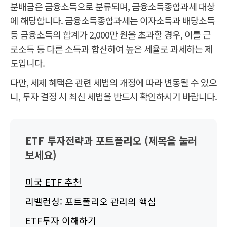
소
소
분배금은 금융소득으로 분류되며, 금융소득종합과세 대상
분
득
득
배
세
세
에 해당합니다. 금융소득종합과세는 이자소득과 배당소득
금
1
1
등 금융소득의 합계가 2,000만 원을 초과할 경우, 이를 근
5.
5.
4
4
로소득 등 다른 소득과 합산하여 높은 세율로 과세하는 제
%
%
도입니다.
다만, 세제 혜택은 관련 세법의 개정에 따라 변동될 수 있으
니, 투자 결정 시 최신 세법을 반드시 확인하시기 바랍니다.
ETF 투자전략과 포트폴리오 (제목을 눌러
보세요)
미국 ETF 추천
리밸런싱: 포트폴리오 관리의 핵심
ETF투자 이해하기