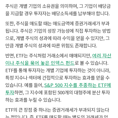
자
주식은 개별 기업의 소유권을 의미하며, 그 기업이 배당금
산
개
을
별
을 지급할 경우 투자자는 배당소득세를 납부해야 합니다.
묶
기
어
업
또한, 주식을 매도할 때는 매도금액에 증권거래세가 부과
지
의
수
소
됩니다. 주식은 기업의 성장 가능성에 직접 투자하는 방법
나
유
정
특
권
의
으로, 개별 주식의 성과에 따라 수익을 얻을 수 있지만, 그
정
을
테
나
만큼 개별 주식의 성과에 따른 위험도 존재합니다.
마
타
를
내
반면, ETF는 주식처럼 거래소에서 매매되지만,
추
는
여러 자산
종
증
이나 주식을 묶어 놓은 인덱스 펀드
로 볼 수 있습니다.
하
권
는
ETF를 통해 투자자는 개별 기업에 투자하는 것이 아니라,
펀
드
특정 지수나 섹터에 간접적으로 투자하는 효과를 얻을 수
증
권
있습니다. 예를 들어,
증
S&P 500 지수를 추종하는 ETF에
회
권
사
투자
하면, 그 지수에 포함된 500개의 대형주에 분산 투자
회
거
위
사
래
탁
하는 효과를 누릴 수 있습니다.
위
비
수
탁
용
수
수
ETF의 큰 장점 중 하나는 증권거래세가 부과되지 않는다
료
수
및
료
는 점입니다. 즉, ETF를 매도할 때는 별도의 거래세가 없
보