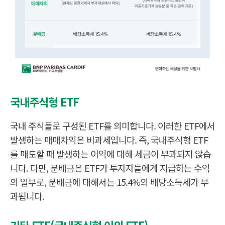
험
국
내
그
국내주식형 ETF
주
외
식
E
형
T
E
국내 주식들로 구성된 ETF를 의미합니다. 이러한 ETF에서
F
T
F
발생하는 매매차익은 비과세입니다. 즉, 국내주식형 ETF
배
당
를 매도할 때 발생하는 이익에 대해 세금이 부과되지 않습
소
니다. 다만, 분배금은 ETF가 투자자들에게 지급하는 수익
득
세
의 일부로, 분배금에 대해서는 15.4%의 배당소득세가 부
1
5.
과됩니다.
증
4
권
%
거
(
래
매