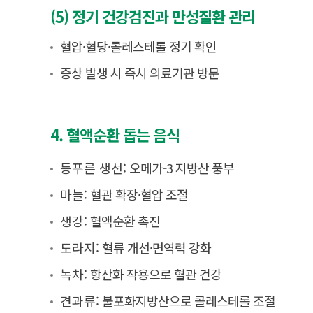
(5) 정기 건강검진과 만성질환 관리
혈압·혈당·콜레스테롤 정기 확인
증상 발생 시 즉시 의료기관 방문
4. 혈액순환 돕는 음식
등푸른 생선:
오메가-3 지방산 풍부
마늘:
혈관 확장·혈압 조절
생강:
혈액순환 촉진
도라지:
혈류 개선·면역력 강화
녹차:
항산화 작용으로 혈관 건강
견과류:
불포화지방산으로 콜레스테롤 조절