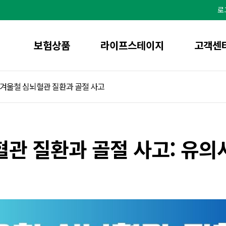
본
문
로
으
로
바
로
가
기
보험상품
라이프스테이지
고객센
겨울철 심뇌혈관 질환과 골절 사고
혈관 질환과 골절 사고: 유의